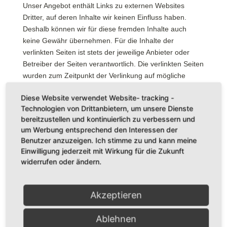
Unser Angebot enthält Links zu externen Websites
Dritter, auf deren Inhalte wir keinen Einfluss haben.
Deshalb können wir für diese fremden Inhalte auch
keine Gewähr übernehmen. Für die Inhalte der
verlinkten Seiten ist stets der jeweilige Anbieter oder
Betreiber der Seiten verantwortlich. Die verlinkten Seiten
wurden zum Zeitpunkt der Verlinkung auf mögliche
Rechtsverstöße überprüft.
Diese Website verwendet Website- tracking -
Rechtswidrige Inhalte waren zum Zeitpunkt der
Technologien von Drittanbietern, um unsere Dienste
Verlinkung nicht erkennbar.
bereitzustellen und kontinuierlich zu verbessern und
Eine permanente inhaltliche Kontrolle der verlinkten
um Werbung entsprechend den Interessen der
Benutzer anzuzeigen. Ich stimme zu und kann meine
Seiten ist jedoch ohne konkrete Anhaltspunkte einer
Einwilligung jederzeit mit Wirkung für die Zukunft
Rechtsverletzung nicht zumutbar. Bei Bekanntwerden
widerrufen oder ändern.
von Rechtsverletzungen werden wir derartige Links
umgehend entfernen.
URHEBERRECHT
Akzeptieren
Die durch die Seitenbetreiber erstellten Inhalte und
Ablehnen
Werke auf diesen Seiten unterliegen dem deutschen